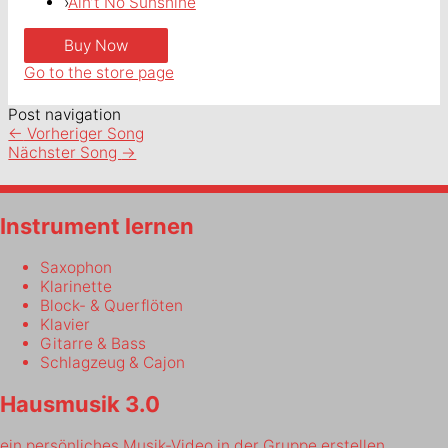
›
Ain’t No Sunshine
Go to the store page
Post navigation
←
Vorheriger Song
Nächster Song
→
Instrument lernen
Saxophon
Klarinette
Block- & Querflöten
Klavier
Gitarre & Bass
Schlagzeug & Cajon
Hausmusik 3.0
ein persönliches Musik-Video in der Gruppe erstellen